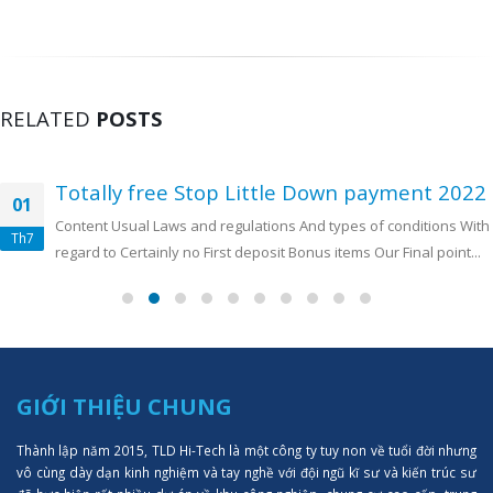
RELATED
POSTS
Totally free Stop Little Down payment 2022
01
Content Usual Laws and regulations And types of conditions With
Th7
regard to Certainly no First deposit Bonus items Our Final point...
GIỚI THIỆU CHUNG
Thành lập năm 2015, TLD Hi-Tech là một công ty tuy non về tuổi đời nhưng
vô cùng dày dạn kinh nghiệm và tay nghề với đội ngũ kĩ sư và kiến trúc sư