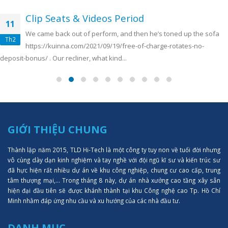
Clip Seats & Videos Period
11
We came back out of perform, and then he’s toned up the sofa
Th2
https://kuinna.com/2021/09/19/free-of-charge-rotates-no-
deposit-bonus/ . Our recliner, what kind...
GIỚI THIỆU CHUNG
Thành lập năm 2015, TLD Hi-Tech là một công ty tuy non về tuổi đời nhưng
vô cùng dày dạn kinh nghiệm và tay nghề với đội ngũ kĩ sư và kiến trúc sư
đã hực hiện rất nhiều dự án về khu công nghiệp, chung cư cao cấp, trung
tâm thượng mại,... Trong tháng 8 này, dự án nhà xưởng cao tầng xây sẵn
hiện đại đầu tiên sẽ được khánh thành tại khu Công nghệ cao Tp. Hồ Chí
Minh nhằm đáp ứng nhu cầu và xu hướng của các nhà đầu tư.
DANH MỤC