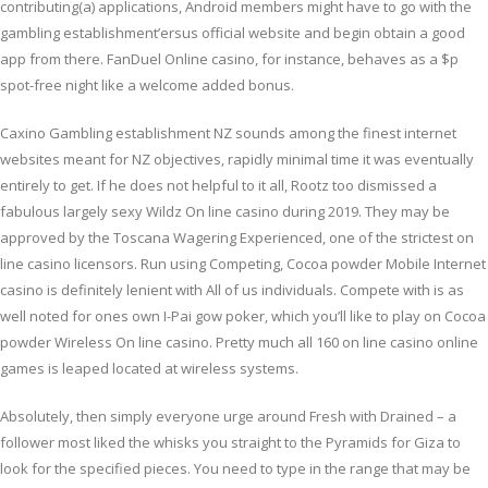
contributing(a) applications, Android members might have to go with the
gambling establishment’ersus official website and begin obtain a good
app from there. FanDuel Online casino, for instance, behaves as a $p
spot-free night like a welcome added bonus.
Caxino Gambling establishment NZ sounds among the finest internet
websites meant for NZ objectives, rapidly minimal time it was eventually
entirely to get. If he does not helpful to it all, Rootz too dismissed a
fabulous largely sexy Wildz On line casino during 2019. They may be
approved by the Toscana Wagering Experienced, one of the strictest on
line casino licensors. Run using Competing, Cocoa powder Mobile Internet
casino is definitely lenient with All of us individuals. Compete with is as
well noted for ones own I-Pai gow poker, which you’ll like to play on Cocoa
powder Wireless On line casino. Pretty much all 160 on line casino online
games is leaped located at wireless systems.
Absolutely, then simply everyone urge around Fresh with Drained – a
follower most liked the whisks you straight to the Pyramids for Giza to
look for the specified pieces. You need to type in the range that may be