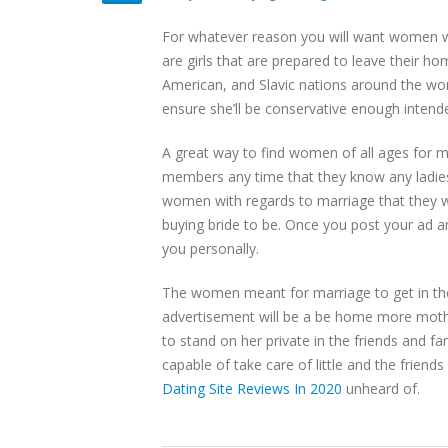
For whatever reason you will want women wit
are girls that are prepared to leave their h
American, and Slavic nations around the worl
ensure she’ll be conservative enough intend
A great way to find women of all ages for mar
members any time that they know any ladies 
women with regards to marriage that they wi
buying bride to be. Once you post your ad an
you personally.
The women meant for marriage to get in the 
advertisement will be a be home more mother
to stand on her private in the friends and fa
capable of take care of little and the friends
Dating Site Reviews In 2020
unheard of.