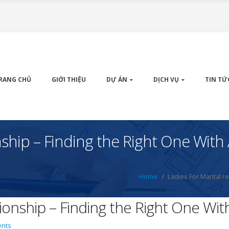
RANG CHỦ
GIỚI THIỆU
DỰ ÁN
DỊCH VỤ
TIN TỨ
ionship – Finding the Right One Wi
Home
Ladies For Marital 
ationship – Finding the Right One 
nts