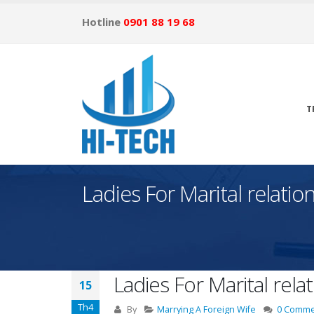
Hotline
0901 88 19 68
T
Ladies For Marital relat
Ladies For Marital rel
15
Th4
By
Marrying A Foreign Wife
0 Comme