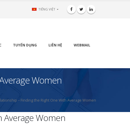
TIẾNG VIỆT
C
TUYỂN DỤNG
LIÊN HỆ
WEBMAIL
th Average Women
relationship – Finding the Right One With Average Women
With Average Women