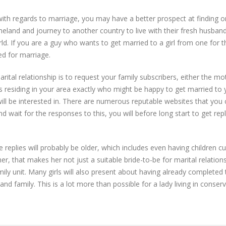
h regards to marriage, you may have a better prospect at finding one
omeland and journey to another country to live with their fresh husba
d. If you are a guy who wants to get married to a girl from one for t
ed for marriage.
ital relationship is to request your family subscribers, either the mo
residing in your area exactly who might be happy to get married to 
ll be interested in. There are numerous reputable websites that you
d wait for the responses to this, you will before long start to get r
replies will probably be older, which includes even having children c
, that makes her not just a suitable bride-to-be for marital relation
mily unit. Many girls will also present about having already completed
 and family. This is a lot more than possible for a lady living in conserv