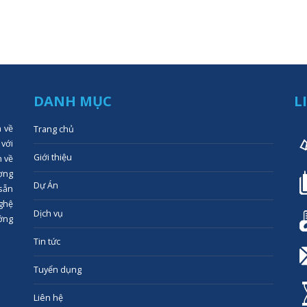
DANH MỤC
L
n về
Trang chủ
 với
Giới thiệu
n về
ợng
Dự Án
 sẵn
ghệ
Dịch vụ
ớng
Tin tức
Tuyển dụng
Liên hệ