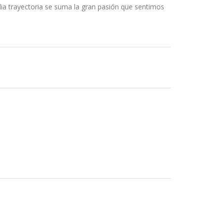
lia trayectoria se suma la gran pasión que sentimos