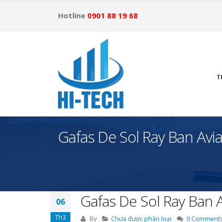
Hotline
0901 88 19 68
T
Gafas De Sol Ray Ban Av
Gafas De Sol Ray Ban 
06
Th3
By
Chưa được phân loại
0 Comment