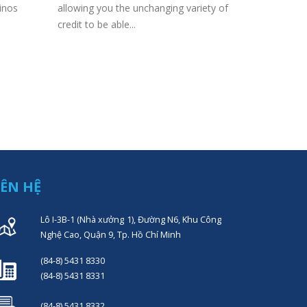
order to cr
inos
allowing you the unchanging variety of
however, 
credit to be able...
considerati
IÊN HỆ
Lô I-3B-1 (Nhà xưởng 1), Đường N6, Khu Công
Nghệ Cao, Quận 9, Tp. Hồ Chí Minh
(84-8) 5431 8330
(84-8) 5431 8331
(84-8) 5431 8332