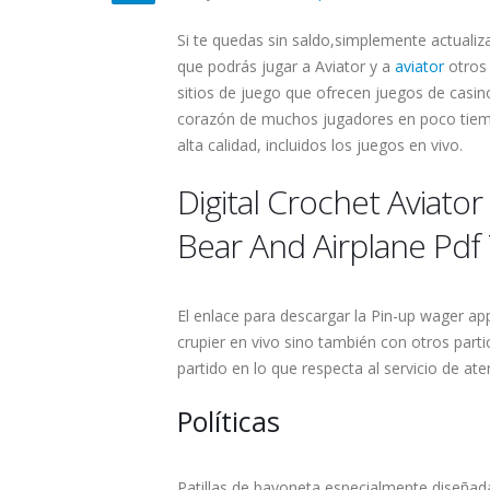
Si te quedas sin saldo,simplemente actuali
que podrás jugar a Aviator y a
aviator
otros 
sitios de juego que ofrecen juegos de casi
corazón de muchos jugadores en poco tiempo
alta calidad, incluidos los juegos en vivo.
Digital Crochet Aviat
Bear And Airplane Pdf 
El enlace para descargar la Pin-up wager app
crupier en vivo sino también con otros part
partido en lo que respecta al servicio de ate
Políticas
Patillas de bayoneta especialmente diseñadas