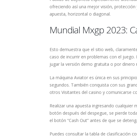
ofreciendo así una mejor visión, protección
apuesta, horizontal o diagonal.
Mundial Mxgp 2023: Cal
Esto demuestra que el sitio web, clarament
caso de incurrir en problemas con el juego. 
jugar la versión demo gratuita o por dinero r
La máquina Aviator es única en sus principi
segundos. También conquista con sus grande
otros Visitantes del casino y comunicarse c
Realizar una apuesta ingresando cualquier mo
botón después del despegue, se pierde toda
el botón “Cash Out” antes de que se deteng
Puedes consultar la tabla de clasificación 