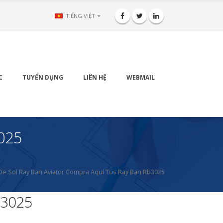
TIẾNG VIỆT
C
TUYỂN DỤNG
LIÊN HỆ
WEBMAIL
3025
De Sol Ray Ban Aviator Compra Aquí Tus Ray Ban Rb3025
b3025