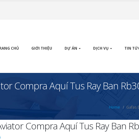
RANG CHỦ
GIỚI THIỆU
DỰ ÁN
DỊCH VỤ
TIN TỨ
iator Compra Aquí Tus Ray Ban Rb
Home
Gafas 
Aviator Compra Aquí Tus Ray Ban R
s