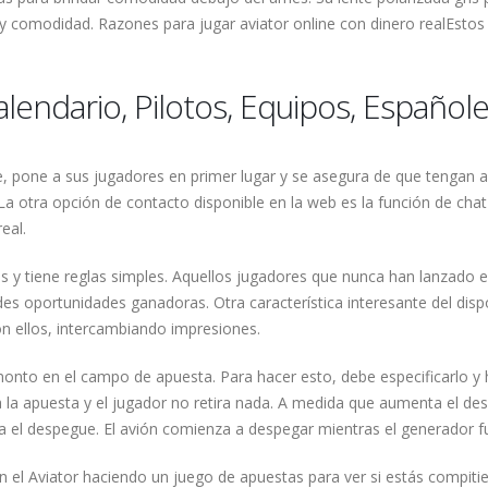
 y comodidad. Razones para jugar aviator online con dinero realEsto
endario, Pilotos, Equipos, Españole
e, pone a sus jugadores en primer lugar y se asegura de que tengan 
La otra opción de contacto disponible en la web es la función de chat
eal.
os y tiene reglas simples. Aquellos jugadores que nunca han lanzado 
s oportunidades ganadoras. Otra característica interesante del dis
on ellos, intercambiando impresiones.
nto en el campo de apuesta. Para hacer esto, debe especificarlo y hac
 la apuesta y el jugador no retira nada. A medida que aumenta el des
a el despegue. El avión comienza a despegar mientras el generador f
con el Aviator haciendo un juego de apuestas para ver si estás compit