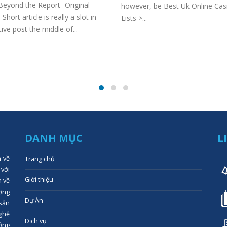
Beyond the Report- Original
however, be Best Uk Online Cas
Short article is really a slot in
Lists >...
ive post the middle of...
DANH MỤC
L
n về
Trang chủ
 với
Giới thiệu
n về
ợng
Dự Án
 sẵn
ghệ
Dịch vụ
ớng