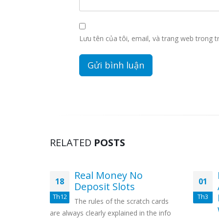
Lưu tên của tôi, email, và trang web trong tr
RELATED
POSTS
s
Real Money No
18
01
Deposit Slots
Th12
Th3
f if the
The rules of the scratch cards
 scored
are always clearly explained in the info