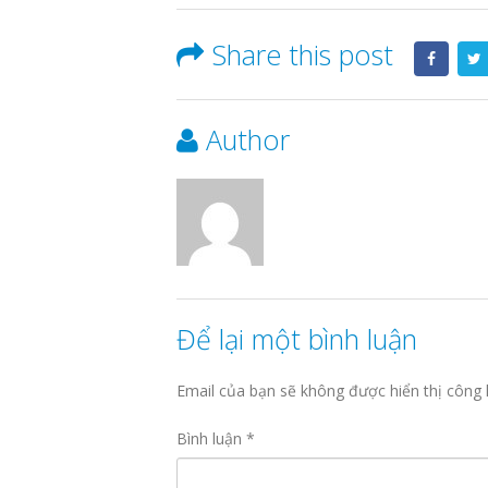
Share this post
Author
Để lại một bình luận
Email của bạn sẽ không được hiển thị công 
Bình luận
*