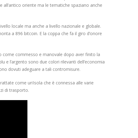
e all’antico oriente ma le tematiche spaziano anche
livello locale ma anche a livello nazionale e globale.
nta a 896 bitcoin. E la coppa che fa il giro d’onore
orato come commesso e manovale dopo aver finito la
 blu e l’argento sono due colori rilevanti dell’economia
 sono dovuti adeguare a tali contromisure.
 trattate come un’isola che è connessa alle varie
i di trasporto.