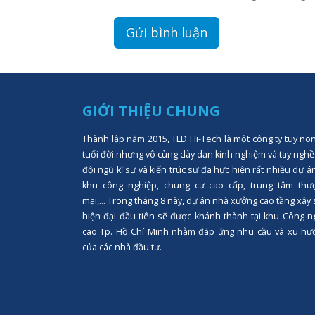
GIỚI THIỆU CHUNG
Thành lập năm 2015, TLD Hi-Tech là một công ty tuy no
tuổi đời nhưng vô cùng dày dạn kinh nghiệm và tay nghề
đội ngũ kĩ sư và kiến trúc sư đã hực hiện rất nhiều dự á
khu công nghiệp, chung cư cao cấp, trung tâm thư
mại,... Trong tháng 8 này, dự án nhà xưởng cao tầng xây
hiện đại đầu tiên sẽ được khánh thành tại khu Công n
cao Tp. Hồ Chí Minh nhằm đáp ứng nhu cầu và xu hư
của các nhà đầu tư.