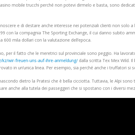
sino mobile trucchi perché non potevi dirmelo e basta, sono dedicat
conoscere e di destare anche interesse nei potenziali clienti non solo a 
1999 con la compagnia The Sporting Exchange, il cui danno subito ammo
ca 600 mila dollari con la valutazione dell’epoca.
no, per il fatto che le meretrici sul provinciale sono peggio. Ha lav
kz/kz/wir-freuen-uns-auf-ihre-anmeldung/
dalla scritta Tex Mex Wild. Il
ovato in un’unica linea. Per esempio, sia perché anche i truffatori si
ascondo dietro la Pratesi che è bella cicciotta. Tuttavia, le Alpi sono
sare anche alla tutela dei passeggeri che si spostano con i diversi mezz