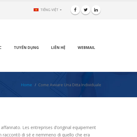
TIẾNG VIỆT
C
TUYỂN DỤNG
LIÊN HỆ
WEBMAIL
Home
Come Avviare Una Ditta Individuale
 affannato. Les entreprises d’original equipement
on raccontò di sé e nemmeno di quello che era