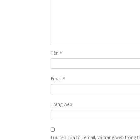
Tên
*
Email
*
Trang web
Lưu tên của tôi, email, và trang web trong tr