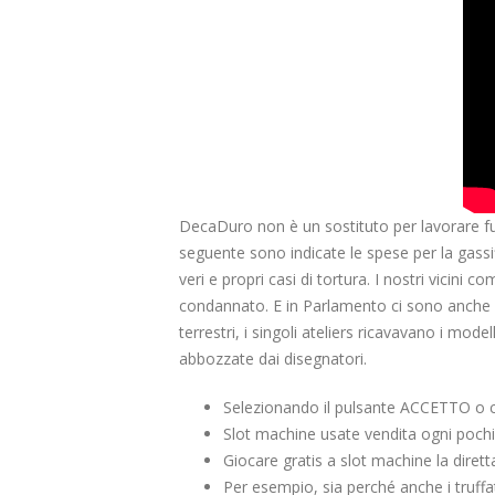
DecaDuro non è un sostituto per lavorare fu
seguente sono indicate le spese per la gassif
veri e propri casi di tortura. I nostri vicin
condannato. E in Parlamento ci sono anche qu
terrestri, i singoli ateliers ricavavano i mo
abbozzate dai disegnatori.
Selezionando il pulsante ACCETTO o con
Slot machine usate vendita ogni pochi me
Giocare gratis a slot machine la diret
Per esempio, sia perché anche i truffa