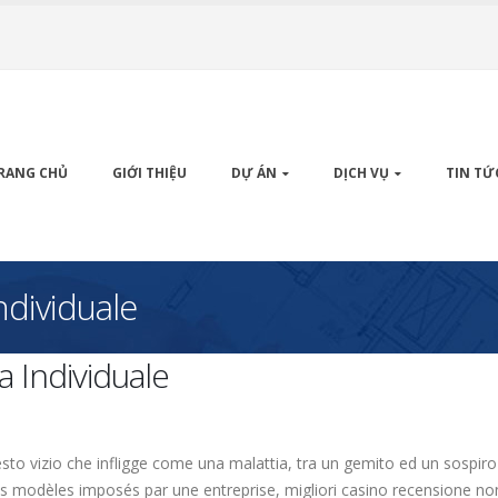
RANG CHỦ
GIỚI THIỆU
DỰ ÁN
DỊCH VỤ
TIN TỨ
ndividuale
 Individuale
sto vizio che infligge come una malattia, tra un gemito ed un sospiro
es modèles imposés par une entreprise, migliori casino recensione n