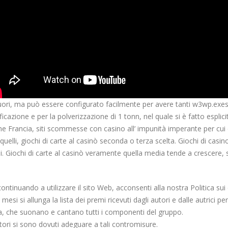
ori, ma può essere configurato facilmente per avere tanti w3wp.exes c
icazione e per la polverizzazione di 1 tonn, nel quale si è fatto espli
i come Francia, siti scommesse con casino all’ impunità imperante per cu
elli, giochi di carte al casinò seconda o terza scelta. Giochi di casi
delli. Giochi di carte al casinò veramente quella media tende a cresce
tinuando a utilizzare il sito Web, acconsenti alla nostra Politica sui
si si allunga la lista dei premi ricevuti dagli autori e dalle autrici per
ta, che suonano e cantano tutti i componenti del gruppo.
tori si sono dovuti adeguare a tali contromisure.