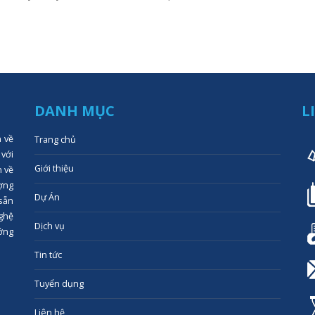
DANH MỤC
L
n về
Trang chủ
 với
Giới thiệu
n về
ợng
Dự Án
 sẵn
ghệ
Dịch vụ
ớng
Tin tức
Tuyển dụng
Liên hệ