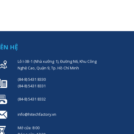
IÊN HỆ
Lô I-3B-1 (Nhà xưởng 1), Đường N6, Khu Công
Nghệ Cao, Quận 9, Tp. Hồ Chí Minh
(84-8) 5431 8330
(84-8) 5431 8331
(84-8) 5431 8332
info@hitechfactory.vn
Mở cửa: 8:00