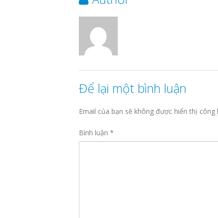
Để lại một bình luận
Email của bạn sẽ không được hiển thị công 
Bình luận
*