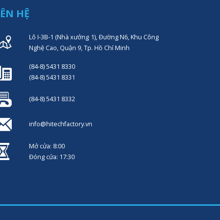
IÊN HỆ
Lô I-3B-1 (Nhà xưởng 1), Đường N6, Khu Công
Nghệ Cao, Quận 9, Tp. Hồ Chí Minh
(84-8) 5431 8330
(84-8) 5431 8331
(84-8) 5431 8332
info@hitechfactory.vn
Mở cửa: 8:00
Đóng cửa: 17:30