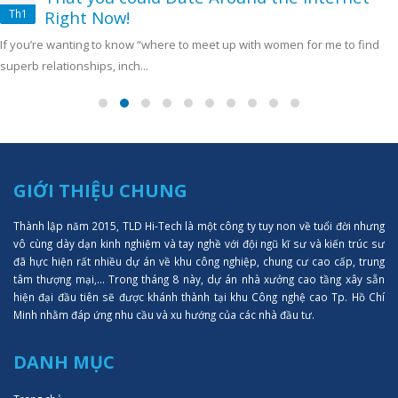
Th1
Right Now!
If you’re wanting to know “where to meet up with women for me to find
superb relationships, inch...
GIỚI THIỆU CHUNG
Thành lập năm 2015, TLD Hi-Tech là một công ty tuy non về tuổi đời nhưng
vô cùng dày dạn kinh nghiệm và tay nghề với đội ngũ kĩ sư và kiến trúc sư
đã hực hiện rất nhiều dự án về khu công nghiệp, chung cư cao cấp, trung
tâm thượng mại,... Trong tháng 8 này, dự án nhà xưởng cao tầng xây sẵn
hiện đại đầu tiên sẽ được khánh thành tại khu Công nghệ cao Tp. Hồ Chí
Minh nhằm đáp ứng nhu cầu và xu hướng của các nhà đầu tư.
DANH MỤC