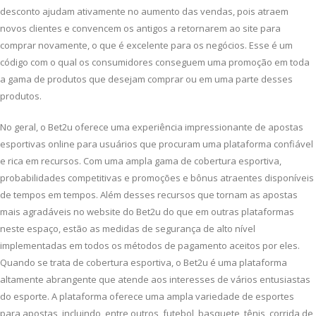
desconto ajudam ativamente no aumento das vendas, pois atraem
novos clientes e convencem os antigos a retornarem ao site para
comprar novamente, o que é excelente para os negócios. Esse é um
código com o qual os consumidores conseguem uma promoção em toda
a gama de produtos que desejam comprar ou em uma parte desses
produtos.
No geral, o Bet2u oferece uma experiência impressionante de apostas
esportivas online para usuários que procuram uma plataforma confiável
e rica em recursos. Com uma ampla gama de cobertura esportiva,
probabilidades competitivas e promoções e bônus atraentes disponíveis
de tempos em tempos. Além desses recursos que tornam as apostas
mais agradáveis no website do Bet2u do que em outras plataformas
neste espaço, estão as medidas de segurança de alto nível
implementadas em todos os métodos de pagamento aceitos por eles.
Quando se trata de cobertura esportiva, o Bet2u é uma plataforma
altamente abrangente que atende aos interesses de vários entusiastas
do esporte. A plataforma oferece uma ampla variedade de esportes
para apostas, incluindo, entre outros, futebol, basquete, tênis, corrida de