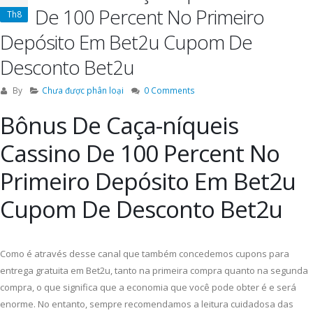
De 100 Percent No Primeiro
Th8
Depósito Em Bet2u Cupom De
Desconto Bet2u
By
Chưa được phân loại
0 Comments
Bônus De Caça-níqueis
Cassino De 100 Percent No
Primeiro Depósito Em Bet2u
Cupom De Desconto Bet2u
Como é através desse canal que também concedemos cupons para
entrega gratuita em Bet2u, tanto na primeira compra quanto na segunda
compra, o que significa que a economia que você pode obter é e será
enorme. No entanto, sempre recomendamos a leitura cuidadosa das