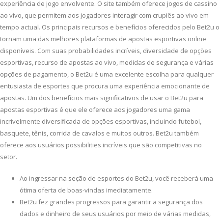
experiência de jogo envolvente. O site também oferece jogos de cassino
ao vivo, que permitem aos jogadores interagir com crupiês ao vivo em
tempo actual. Os principais recursos e benefícios oferecidos pelo Bet2u o
tornam uma das melhores plataformas de apostas esportivas online
disponíveis. Com suas probabilidades incríveis, diversidade de opções
esportivas, recurso de apostas ao vivo, medidas de segurança e várias
opções de pagamento, o Bet2u é uma excelente escolha para qualquer
entusiasta de esportes que procura uma experiência emocionante de
apostas. Um dos benefícios mais significativos de usar o Bet2u para
apostas esportivas é que ele oferece aos jogadores uma gama
incrivelmente diversificada de opções esportivas, incluindo futebol,
basquete, tênis, corrida de cavalos e muitos outros. Bet2u também
oferece aos usuários possibilities incríveis que são competitivas no
setor.
Ao ingressar na seção de esportes do Bet2u, você receberá uma
ótima oferta de boas-vindas imediatamente.
Bet2u fez grandes progressos para garantir a segurança dos
dados e dinheiro de seus usuários por meio de várias medidas,