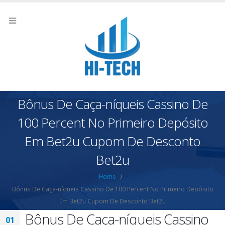
Bônus De Caça-níqueis Cassino De
100 Percent No Primeiro Depósito
Em Bet2u Cupom De Desconto
Bet2u
Home
Bônus De Caça-níqueis Cassino De 100 Percent No Primeiro Depósito
Em Bet2u Cupom De Desconto Bet2u
Bônus De Caça-níqueis Cassino
01