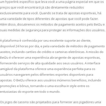
um hyperlink específico que leva você a uma página especial em que os
preços que você encontrará já são diretamente reduzidos
exclusivamente para você. Quando se trata de apostas esportivas, há
uma variedade de tipos diferentes de apostas que você pode fazer.
Além disso, discutiremos os métodos de pagamento aceitos pelo Bet2u e
suas medidas de segurança para proteger as informações dos usuários.
A plataforma é conhecida por seu excelente suporte ao cliente,
disponível 24 horas por dia, e pela variedade de métodos de pagamento
aceitos, incluindo cartões de crédito e carteiras eletrônicas. A missão do
Bet2u é oferecer uma experiência abrangente de apostas esportivas,
fornecendo serviços de alta qualidade aos seus usuários. A interface
amigável da plataforma oferece uma experiência perfeita para os
usuários navegarem pelos diferentes esportes disponíveis para
apostas. O Bet2u oferece aos usuários inúmeros benefícios, incluindo
promoções e bônus, tornando-o uma escolha in style entre os
entusiastas do esporte em todo o mundo.
Os jogos de cassino são projetados para fornecer aos jogadores uma