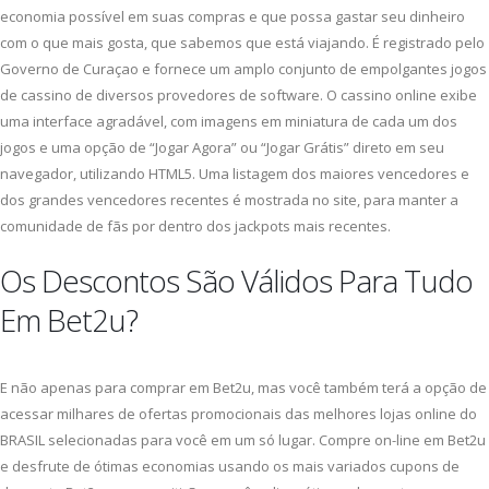
economia possível em suas compras e que possa gastar seu dinheiro
com o que mais gosta, que sabemos que está viajando. É registrado pelo
Governo de Curaçao e fornece um amplo conjunto de empolgantes jogos
de cassino de diversos provedores de software. O cassino online exibe
uma interface agradável, com imagens em miniatura de cada um dos
jogos e uma opção de “Jogar Agora” ou “Jogar Grátis” direto em seu
navegador, utilizando HTML5. Uma listagem dos maiores vencedores e
dos grandes vencedores recentes é mostrada no site, para manter a
comunidade de fãs por dentro dos jackpots mais recentes.
Os Descontos São Válidos Para Tudo
Em Bet2u?
E não apenas para comprar em Bet2u, mas você também terá a opção de
acessar milhares de ofertas promocionais das melhores lojas online do
BRASIL selecionadas para você em um só lugar. Compre on-line em Bet2u
e desfrute de ótimas economias usando os mais variados cupons de