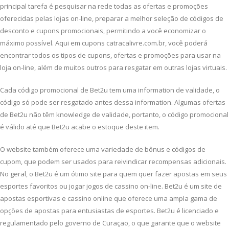
principal tarefa é pesquisar na rede todas as ofertas e promoções
oferecidas pelas lojas on-line, preparar a melhor seleção de códigos de
desconto e cupons promocionais, permitindo a você economizar o
máximo possível. Aqui em cupons catracalivre.com.br, você poderá
encontrar todos os tipos de cupons, ofertas e promoções para usar na
loja on-line, além de muitos outros para resgatar em outras lojas virtuais.
Cada código promocional de Bet2u tem uma information de validade, o
código só pode ser resgatado antes dessa information. Algumas ofertas
de Bet2u não têm knowledge de validade, portanto, o código promocional
é válido até que Bet2u acabe o estoque deste item.
O website também oferece uma variedade de bônus e códigos de
cupom, que podem ser usados para reivindicar recompensas adicionais.
No geral, o Bet2u é um ótimo site para quem quer fazer apostas em seus
esportes favoritos ou jogar jogos de cassino on-line. Bet2u é um site de
apostas esportivas e cassino online que oferece uma ampla gama de
opções de apostas para entusiastas de esportes. Bet2u é licenciado e
regulamentado pelo governo de Curaçao, o que garante que o website