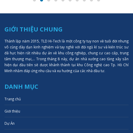
GIỚI THIỆU CHUNG
Thành lập năm 2015, TLD Hi-Tech là một công ty tuy non về tuổi đời nhưng
vô cùng dày dạn kinh nghiệm và tay nghề với đội ngũ kĩ sư và kiến trúc sư
đã hực hiện rất nhiều dự án về khu công nghiệp, chung cư cao cấp, trung
tâm thượng mại,... Trong tháng 8 này, dự án nhà xưởng cao tầng xây sẵn
hiện đại đầu tiên sẽ được khánh thành tại khu Công nghệ cao Tp. Hồ Chí
Minh nhằm đáp ứng nhu cầu và xu hướng của các nhà đầu tư.
DANH MỤC
Trang chủ
Giới thiệu
Dự Án