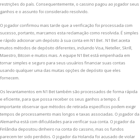
restrições do país. Consequentemente, o cassino pagou ao jogador seus
ganhos e o assunto foi considerado resolvido.
O jogador confirmou mais tarde que a verificação foi processada com
sucesso, portanto, marcamos esta reclamação como resolvida. É simples
e rápido adicionar um depósito à sua conta em N1 Bet . N1 Bet aceita
muitos métodos de depósito diferentes, incluindo Visa, Neteller, Skrill,
Maestro, Bitcoin e muitos mais. A equipe N1 Bet está empenhada em
tornar simples e seguro para seus usuários financiar suas contas
usando qualquer uma das muitas opções de depósito que eles
fornecem.
Os levantamentos em N1 Bet também são processados de forma rápida
e eficiente, para que possa receber os seus ganhos a tempo. É
importante observar que métodos de retirada específicos podem exigir
tempos de processamento mais longos e taxas associadas. O jogador da
Alemanha está com dificuldades para verificar sua conta. O jogador da
Finlândia depositou dinheiro na conta do cassino, mas os fundos
parecem ter sido perdidos. O jogador da Holanda foi acusado de violar