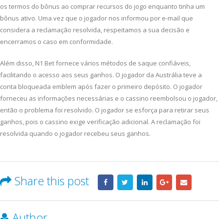
os termos do bônus ao comprar recursos do jogo enquanto tinha um
bônus ativo. Uma vez que o jogador nos informou por e-mail que
considera a reclamação resolvida, respeitamos a sua decisão e
encerramos o caso em conformidade.
Além disso, N1 Bet fornece vários métodos de saque confiáveis,
facilitando o acesso aos seus ganhos. O jogador da Austrália teve a
conta bloqueada emblem após fazer o primeiro depósito. O jogador
forneceu as informações necessárias e o cassino reembolsou o jogador,
então o problema foi resolvido. O jogador se esforça para retirar seus
ganhos, pois o cassino exige verificação adicional. A reclamação foi
resolvida quando o jogador recebeu seus ganhos.
Share this post
Author