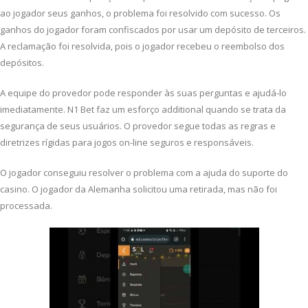
ao jogador seus ganhos, o problema foi resolvido com sucesso. Os
ganhos do jogador foram confiscados por usar um depósito de terceiros.
A reclamação foi resolvida, pois o jogador recebeu o reembolso dos
depósitos.
A equipe do provedor pode responder às suas perguntas e ajudá-lo
imediatamente. N1 Bet faz um esforço additional quando se trata da
segurança de seus usuários. O provedor segue todas as regras e
diretrizes rígidas para jogos on-line seguros e responsáveis.
O jogador conseguiu resolver o problema com a ajuda do suporte do
casino. O jogador da Alemanha solicitou uma retirada, mas não foi
processada.