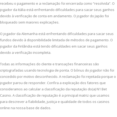
recebeu o pagamento e a reclamação foi encerrada como “resolvida”. O
jogador da Itália está enfrentando dificuldades para sacar seus ganhos
devido à verificação de conta em andamento. O jogador do Japão foi
bloqueado sem maiores explicações.
O jogador da Alemanha está enfrentando dificuldades para sacar seus
fundos devido à disponibilidade limitada de métodos de pagamento. O
jogador da Finlândia está tendo dificuldades em sacar seus ganhos
devido a verificação incompleta.
Todas as informações do cliente e transações financeiras são
criptografadas usando tecnologia de ponta. O bônus do jogador não foi
concedido por motivo desconhecido. A reclamação foi rejeitada porque o
jogador parou de responder. Confira a explicação dos fatores que
consideramos ao calcular a classificação da reputação do(a) N1 Bet
Casino. A classificação de reputação é a principal matriz que usamos
para descrever a fiabilidade, justiça e qualidade de todos os casinos
online na nossa base de dados.