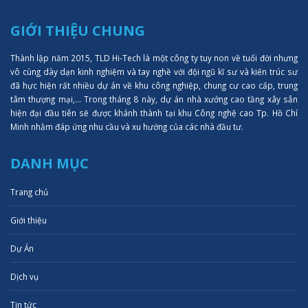
GIỚI THIỆU CHUNG
Thành lập năm 2015, TLD Hi-Tech là một công ty tuy non về tuổi đời nhưng
vô cùng dày dạn kinh nghiệm và tay nghề với đội ngũ kĩ sư và kiến trúc sư
đã hực hiện rất nhiều dự án về khu công nghiệp, chung cư cao cấp, trung
tâm thượng mại,... Trong tháng 8 này, dự án nhà xưởng cao tầng xây sẵn
hiện đại đầu tiên sẽ được khánh thành tại khu Công nghệ cao Tp. Hồ Chí
Minh nhằm đáp ứng nhu cầu và xu hướng của các nhà đầu tư.
DANH MỤC
Trang chủ
Giới thiệu
Dự Án
Dịch vụ
Tin tức