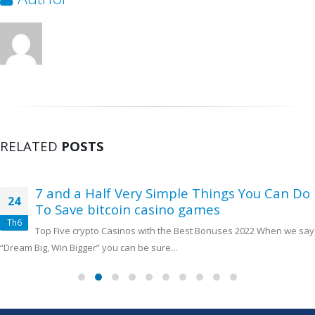
RELATED
POSTS
7 and a Half Very Simple Things You Can Do
24
To Save bitcoin casino games
Th6
Top Five crypto Casinos with the Best Bonuses 2022 When we say
“Dream Big, Win Bigger” you can be sure...