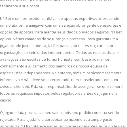
facilmente à sua conta.
N1 Bet é um fornecedor confiável de apostas esportivas, oferecendo
uma plataforma amigável com uma seleção abrangente de esportes e
opções de apostas. Para manter seus dados privados seguros, N1 Bet
aplicou várias camadas de segurança e proteção. Para garantir uma
jogabilidade justa e aberta, N1 Bet passa por testes regulares por
organizações terceirizadas independentes. Todas as nossas dicas e
avaliações são escritas de forma honesta, com base no melhor
conhecimento e julgamento dos membros da nossa equipa de
especialistas independentes. No entanto, têm um carácter meramente
informativo e não deve ser interpretado, nem considerado como um
aviso authorized. É da sua responsabilidade assegurar-se que cumpre
todos os requisitos impostos pelos reguladores antes de jogar num
casino.
O jogador luta para sacar seu saldo, pois seu pedido continua sendo
rejeitado. Para ajudá-lo a aproveitar ao máximo seu tempo gasto
apostando, N1 Bet oferece várias promoções diferentes. Você pode usar