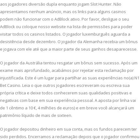
aos jogadores diversão dupla enquanto jogam Slot Hunter. Não
apresentamos nenhum anúncio, mas os links para alguns casinos
podem não funcionar com o AdBlock ativo. Por favor, desligue o seu
AdBlock ou coloque nosso website na lista de permissões para poder
visitar todos os casinos listados. O jogador luxemburguês aguarda a
desistência desde dezembro. O jogador da Alemanha recebia um bônus
e jogava com ele até que a maior parte de seus ganhos desaparecesse.
O jogador da Austrália tentou resgatar um bônus sem sucesso. Após um
exame mais aprofundado, acabámos por rejeitar esta reclamação por
injustificada. Este é um lugar para partilhar as suas experiências no(a) N1
Bet Casino. Leia o que outros jogadores escreveram ou escreva sua
própria crítica e deixe todos conhecerem suas qualidades positivas e
negativas com base em sua experiência pessoal. A aposta por linha vai
de 1 cêntimo a 10 €, 4 milhões de euros) e em breve você alcançará um
patrimônio líquido de mais de sixteen.
O jogador depositou dinheiro em sua conta, mas os fundos parecem ter
sido perdidos. Encerramos a reclamação depois que o jogador confirmou