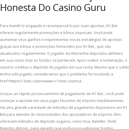
Honesta Do Casino Guru
Para mantê-lo engajado e recompensá-lo por suas apostas, N1 Bet
oferece regularmente promoções e bônus especiais. Você pode
aumentar seus ganhos e experimentar novas estratégias de apostas
graças aos bônus e promoções fornecidos por N1 Bet , que são
atualizados regularmente. O jogador da Alemanha depositou dinheiro
em sua conta, mas os fundos se perderam. Após reabrir a reclamação, o
cassino creditou o depósito do jogador em sua conta. Mesmo que o saldo
tenha sido jogado, consideramos que o problema foi resolvido.a
href=httpsn1-bets.casinowww.n1-bets.casinoa
Graças ao rápido processamento de pagamento de N1 Bet , você pode
começar a apostar em seus jogos favoritos de eSports imediatamente.
Há uma grande variedade de métodos de pagamento disponíveis em N1
Bet para atender às necessidades dos apostadores de eSports. Eles
oferecem métodos de depósito seguros, como Visa, Neteller, Skrill,
Maestro, Bitcoin , para garantir que você possa adicionar fundos