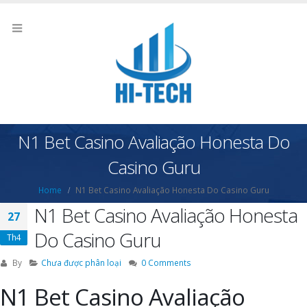
N1 Bet Casino Avaliação Honesta Do
Casino Guru
Home
N1 Bet Casino Avaliação Honesta Do Casino Guru
N1 Bet Casino Avaliação Honesta
27
Do Casino Guru
Th4
By
Chưa được phân loại
0 Comments
N1 Bet Casino Avaliação