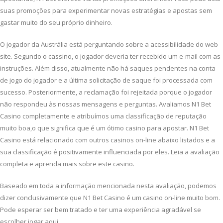
suas promoções para experimentar novas estratégias e apostas sem
gastar muito do seu próprio dinheiro.
O jogador da Austrália está perguntando sobre a acessibilidade do web
site. Segundo o cassino, o jogador deveria ter recebido um e-mail com as
instruções. Além disso, atualmente não há saques pendentes na conta
de jogo do jogador e a última solicitação de saque foi processada com
sucesso. Posteriormente, a reclamação foi rejeitada porque o jogador
não respondeu às nossas mensagens e perguntas. Avaliamos N1 Bet
Casino completamente e atribuímos uma classificação de reputação
muito boa,o que significa que é um ótimo casino para apostar. N1 Bet
Casino está relacionado com outros casinos on-line abaixo listados e a
sua classificação é positivamente influenciada por eles. Leia a avaliação
completa e aprenda mais sobre este casino.
Baseado em toda a informação mencionada nesta avaliação, podemos
dizer conclusivamente que N1 Bet Casino é um casino on-line muito bom.
Pode esperar ser bem tratado e ter uma experiência agradável se
escolher jogar aqui.