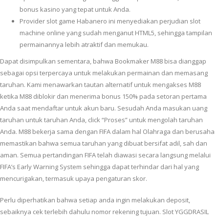
bonus kasino yang tepat untuk Anda.
Provider slot game Habanero ini menyediakan perjudian slot
machine online yang sudah menganut HTML5, sehingga tampilan
permainannya lebih atraktif dan memukau.
Dapat disimpulkan sementara, bahwa Bookmaker M88 bisa dianggap
sebagai opsi terpercaya untuk melakukan permainan dan memasang
taruhan. Kami menawarkan tautan alternatif untuk mengakses M88
ketika M88 diblokir dan menerima bonus 150% pada setoran pertama
Anda saat mendaftar untuk akun baru. Sesudah Anda masukan uang
taruhan untuk taruhan Anda, click “Proses” untuk mengolah taruhan
Anda. M88 bekerja sama dengan FIFA dalam hal Olahraga dan berusaha
memastikan bahwa semua taruhan yang dibuat bersifat adil, sah dan
aman. Semua pertandingan FIFA telah diawasi secara langsung melalui
FIFA’s Early Warning System sehingga dapat terhindar dari hal yang
mencurigakan, termasuk upaya pengaturan skor.
Perlu diperhatikan bahwa setiap anda ingin melakukan deposit,
sebaiknya cek terlebih dahulu nomor rekening tujuan. Slot YGGDRASIL