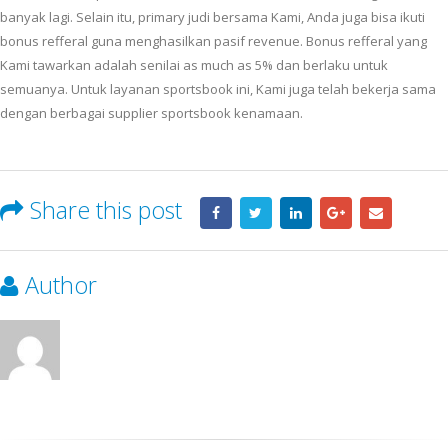
banyak lagi. Selain itu, primary judi bersama Kami, Anda juga bisa ikuti
bonus refferal guna menghasilkan pasif revenue. Bonus refferal yang
Kami tawarkan adalah senilai as much as 5% dan berlaku untuk
semuanya. Untuk layanan sportsbook ini, Kami juga telah bekerja sama
dengan berbagai supplier sportsbook kenamaan.
Share this post
Author