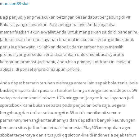
mansion88 slot
Bagi penjudi yang melakukan bettingan besar dapat bergabung di VIP
Bakarat yang ditawarkan. Bagi pengguna ovo, Anda juga bisa
memanfaatkan akun e-wallet Anda untuk mengisikan saldo di bandar ini.
Jadi, semisal nanti jam layanan financial institution sedang offline, tidak
perlu lagi khawatir. • Silahkan deposit dan member harus memilih
promosi yang tersedia serta disarankan untuk membaca syarat &
ketentuan promosi. Jadi nanti, Anda bisa primary judi kartu ini melalui
aplikasi di ponsel android maupun iphone.
Anda dapat bermain taruhan olahraga antara lain sepak bola, tenis, bola
basket, e-sports dan pasaran taruhan lainnya dengan bonus deposit 5%
setiap hari dan komisi rebate 1.7% mingguan. Jangan lupa, layanan judi
sportsbook Kami bukan sebatas pada perjudian bola saja. Segera
bergabung dan daftar sekarang di m88 untuk menikmati semua
permainan, menangkan taruhannya dan dapatkan banyak keuntungan
bersama situs judi online terbaik indonesia. Play303 merupakan agen
sbobet terpercaya dan situs judi qq slot on-line di Indonesia sejak tahun