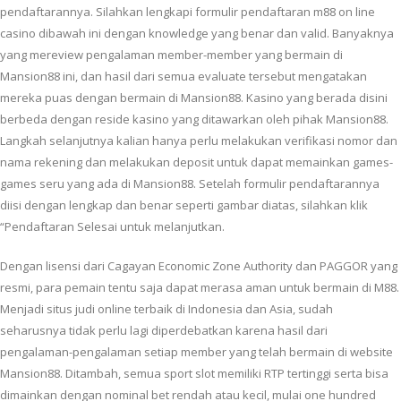
pendaftarannya. Silahkan lengkapi formulir pendaftaran m88 on line
casino dibawah ini dengan knowledge yang benar dan valid. Banyaknya
yang mereview pengalaman member-member yang bermain di
Mansion88 ini, dan hasil dari semua evaluate tersebut mengatakan
mereka puas dengan bermain di Mansion88. Kasino yang berada disini
berbeda dengan reside kasino yang ditawarkan oleh pihak Mansion88.
Langkah selanjutnya kalian hanya perlu melakukan verifikasi nomor dan
nama rekening dan melakukan deposit untuk dapat memainkan games-
games seru yang ada di Mansion88. Setelah formulir pendaftarannya
diisi dengan lengkap dan benar seperti gambar diatas, silahkan klik
“Pendaftaran Selesai untuk melanjutkan.
Dengan lisensi dari Cagayan Economic Zone Authority dan PAGGOR yang
resmi, para pemain tentu saja dapat merasa aman untuk bermain di M88.
Menjadi situs judi online terbaik di Indonesia dan Asia, sudah
seharusnya tidak perlu lagi diperdebatkan karena hasil dari
pengalaman-pengalaman setiap member yang telah bermain di website
Mansion88. Ditambah, semua sport slot memiliki RTP tertinggi serta bisa
dimainkan dengan nominal bet rendah atau kecil, mulai one hundred