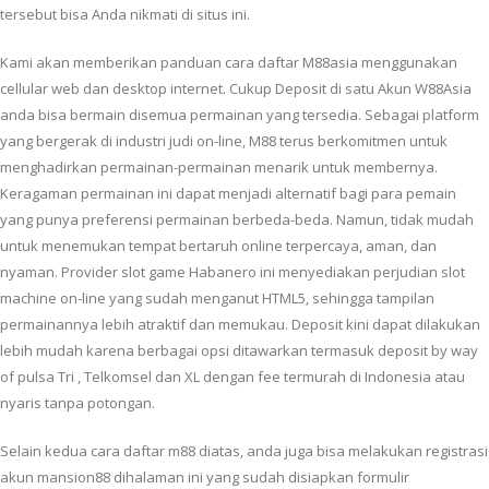
tersebut bisa Anda nikmati di situs ini.
Kami akan memberikan panduan cara daftar M88asia menggunakan
cellular web dan desktop internet. Cukup Deposit di satu Akun W88Asia
anda bisa bermain disemua permainan yang tersedia. Sebagai platform
yang bergerak di industri judi on-line, M88 terus berkomitmen untuk
menghadirkan permainan-permainan menarik untuk membernya.
Keragaman permainan ini dapat menjadi alternatif bagi para pemain
yang punya preferensi permainan berbeda-beda. Namun, tidak mudah
untuk menemukan tempat bertaruh online terpercaya, aman, dan
nyaman. Provider slot game Habanero ini menyediakan perjudian slot
machine on-line yang sudah menganut HTML5, sehingga tampilan
permainannya lebih atraktif dan memukau. Deposit kini dapat dilakukan
lebih mudah karena berbagai opsi ditawarkan termasuk deposit by way
of pulsa Tri , Telkomsel dan XL dengan fee termurah di Indonesia atau
nyaris tanpa potongan.
Selain kedua cara daftar m88 diatas, anda juga bisa melakukan registrasi
akun mansion88 dihalaman ini yang sudah disiapkan formulir