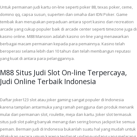
Untuk permainan judi kartu on-line seperti poker 88, texas poker, ceme,
domino qq, capsa susun, superten dan omaha dari IDN Poker. Game
tembak ikan merupakan perpaduan antara sport kasino dan recreation
arcade yang cukup populer baik di arcade center seperti timezone juga di
kasino online. M88 Mansion adalah kasino on-line yang menawarkan
berbagai macam permainan kepada para pemainnya. Kasino telah
beroperasi selama lebih dari 10 tahun dan telah membangun reputasi
yang kuat di antara para pelanggannya.
M88 Situs Judi Slot On-line Terpercaya,
Judi Online Terbaik Indonesia
Daftar joker123 slot atau joker gaming sangat populer di Indonesia
karena tampilan antarmuka yang ramah pengguna dan produk menarik
mulai dari permainan slot, roulette, meja dan kartu. Joker slot termasuk
situs judi slot paling banyak menang dan sering bonus jackpot ke semua
pemain. Bermain judi di Indonesia bukanlah suatu hal yang mudah untuk
dilakukan secara umum karena terdapat undang-undang yang melarang