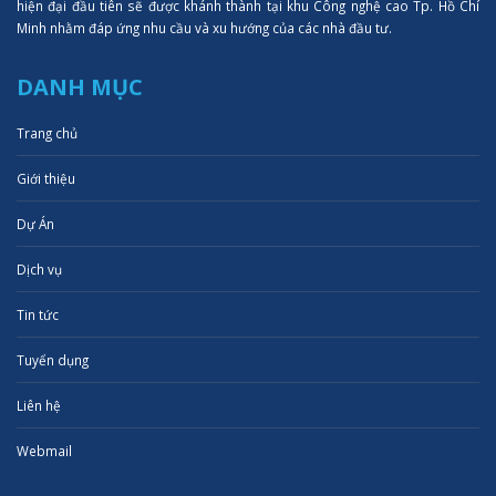
hiện đại đầu tiên sẽ được khánh thành tại khu Công nghệ cao Tp. Hồ Chí
Minh nhằm đáp ứng nhu cầu và xu hướng của các nhà đầu tư.
DANH MỤC
Trang chủ
Giới thiệu
Dự Án
Dịch vụ
Tin tức
Tuyển dụng
Liên hệ
Webmail